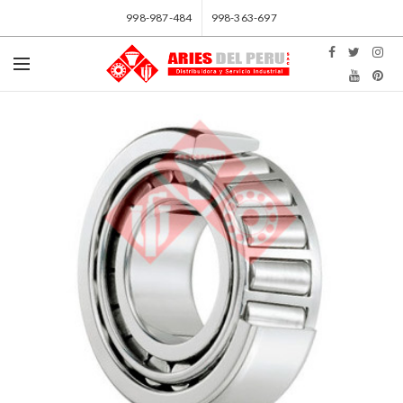
998-987-484
998-363-697