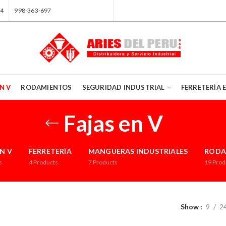
84
998-363-697
N V
RODAMIENTOS
SEGURIDAD INDUSTRIAL
FERRETERÍA 
Fajas en V
EN V
FERRETERÍA
MANGUERAS INDUSTRIALES
RODA
s
4
Products
7
Products
19
Prod
Show
9
2