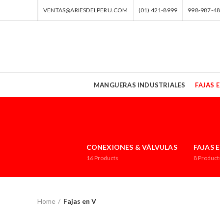
VENTAS@ARIESDELPERU.COM
(01) 421-8999
998-987-4
MANGUERAS INDUSTRIALES
FAJAS E
CONEXIONES & VÁLVULAS
FAJAS 
16
Products
8
Product
Home
Fajas en V