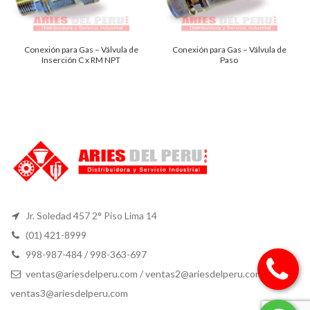
Conexión para Gas – Válvula de
Conexión para Gas – Válvula de
Inserción C x RM NPT
Paso
Jr. Soledad 457 2° Piso Lima 14
(01) 421-8999
998-987-484 / 998-363-697
ventas@ariesdelperu.com
/
ventas2@ariesdelperu.com
/
ventas3@ariesdelperu.com