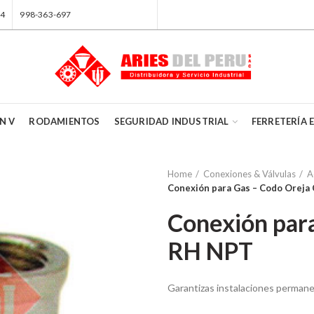
84
998-363-697
N V
RODAMIENTOS
SEGURIDAD INDUSTRIAL
FERRETERÍA 
Home
Conexiones & Válvulas
A
Conexión para Gas – Codo Oreja
Conexión para
RH NPT
Garantizas instalaciones permane